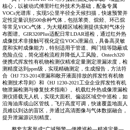
核心，以被动式傅里叶红外技术为基础，配备专属
VOCs光谱库，实现5公里半径全天候扫描，快速预警并
定性定量识别500余种气体，包括苯类、烷烃、环己烷
等常见VOCs气体，为大规模区域检测提供实时气体分
布图谱。GIR320PIus适配日常LDAR巡检，通过红外热
成像技术非接触可视化定位VOCs泄漏点，具备高灵敏
度和实时成像能力，特别适用于管道、阀门组等隐蔽或
危险点位，简化巡检流程并降低人工风险。Ontech320
便携式挥发性有机物检测仪精准定量测定泄漏浓度，检
测精度达到ppm级，实现精确测定，生成报告，方法符
合《HJ 733-2014泄漏和敞开液面排放的挥发性有机物
检测技术导则》和《HJ 1230-2021工业企业挥发性有机
物泄漏检测与修复技术指南》。机载红外热成像泄漏检
测仪搭载无人机，实现大面积、偏远区域空中巡检，如
沿海油库或山区管线，飞行高度可调，快速覆盖地面人
员难以到达的盲区，并通过高清图像与气体数据融合，
提升泄漏源识别精度。
整套方案形成“广域预警—便携巡检—精准定量—