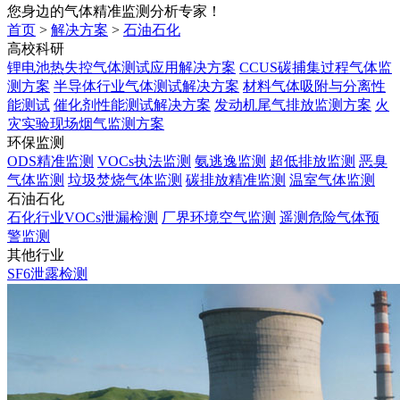
您身边的气体精准监测分析专家！
首页
>
解决方案
>
石油石化
高校科研
锂电池热失控气体测试应用解决方案
CCUS碳捕集过程气体监
测方案
半导体行业气体测试解决方案
材料气体吸附与分离性
能测试
催化剂性能测试解决方案
发动机尾气排放监测方案
火
灾实验现场烟气监测方案
环保监测
ODS精准监测
VOCs执法监测
氨逃逸监测
超低排放监测
恶臭
气体监测
垃圾焚烧气体监测
碳排放精准监测
温室气体监测
石油石化
石化行业VOCs泄漏检测
厂界环境空气监测
遥测危险气体预
警监测
其他行业
SF6泄露检测