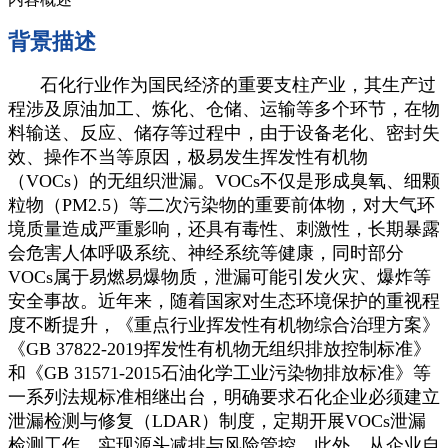
背景描述
石化行业作为国民经济的重要支柱产业，其生产过
程涉及原油加工、炼化、仓储、运输等多个环节，在物
料输送、反应、储存等过程中，由于设备老化、密封失
效、操作不当等原因，极易发生挥发性有机物
（VOCs）的无组织泄漏。VOCs不仅是形成臭氧、细颗
粒物（PM2.5）等二次污染物的重要前体物，对大气环
境质量造成严重影响，还具有毒性、刺激性，长期暴露
会危害人体呼吸系统、神经系统等健康，同时部分
VOCs属于易燃易爆物质，泄漏可能引发火灾、爆炸等
安全事故。近年来，随着国家对生态环境保护的重视程
度不断提升，《重点行业挥发性有机物综合治理方案》
《GB 37822-2019挥发性有机物无组织排放控制标准》
和《GB 31571-2015石油化学工业污染物排放标准》等
一系列法规标准相继出台，明确要求石化企业必须建立
泄漏检测与修复（LDAR）制度，定期开展VOCs泄漏
检测工作，实现源头减排与风险管控。此外，从企业自