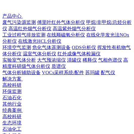
产品中心
废气污染源监测
傅里叶红外气体分析仪
甲烷/非甲烷/总烃分析
仪
高温红外烟气分析仪
高温紫外烟气分析仪
工业过程气排放监测
在线顺磁氧分析仪
在线化学发光法NOx
分析仪
在线激光HCL分析仪
环境空气监测
危化气体遥测设备
ODS分析仪
挥发性有机物⽓
体分析仪
温室⽓体分析仪
红外成像气体检漏仪
实验室气体分析
大气预浓缩仪
清罐仪
稀释仪
气相色谱仪
高
精度科研级⽓体分析仪
质谱仪
气体分析辅助设备
VOCs采样系统/配件
苏玛罐
配气仪
解决方案
高校科研
环保监测
石油石化
其他行业
经典案例
高校科研
生态环境
石油化工