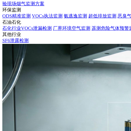
验现场烟气监测方案
环保监测
ODS精准监测
VOCs执法监测
氨逃逸监测
超低排放监测
恶臭
石油石化
石化行业VOCs泄漏检测
厂界环境空气监测
遥测危险气体预警
其他行业
SF6泄露检测