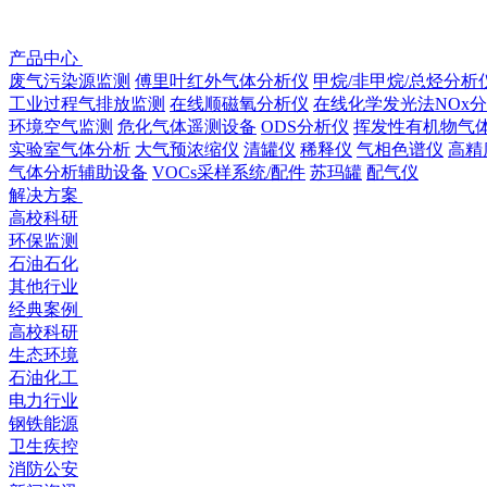
产品中心
废气污染源监测
傅里叶红外气体分析仪
甲烷/非甲烷/总烃分析
工业过程气排放监测
在线顺磁氧分析仪
在线化学发光法NOx
环境空气监测
危化气体遥测设备
ODS分析仪
挥发性有机物⽓
实验室气体分析
大气预浓缩仪
清罐仪
稀释仪
气相色谱仪
高精
气体分析辅助设备
VOCs采样系统/配件
苏玛罐
配气仪
解决方案
高校科研
环保监测
石油石化
其他行业
经典案例
高校科研
生态环境
石油化工
电力行业
钢铁能源
卫生疾控
消防公安