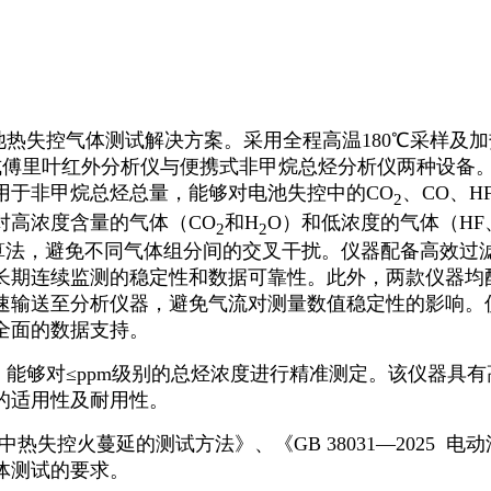
。
热失控气体测试解决方案。采用全程高温180℃采样及
便携式傅里叶红外分析仪与便携式非甲烷总烃分析仪两种设
用于非甲烷总烃总量，能够对电池失控中的CO
、CO、H
2
对高浓度含量的气体（CO
和H
O）和低浓度的气体（HF
2
2
S算法，避免不同气体组分间的交叉干扰。仪器配备高效过
长期连续监测的稳定性和数据可靠性。此外，两款仪器均
速输送至分析仪器，避免气流对测量数值稳定性的影响。
全面的数据支持。
能够对≤ppm级别的总烃浓度进行精准测定。该仪器具
的适用性及耐用性。
中热失控火蔓延的测试方法》、《GB 38031—2025 电动
体测试的要求。