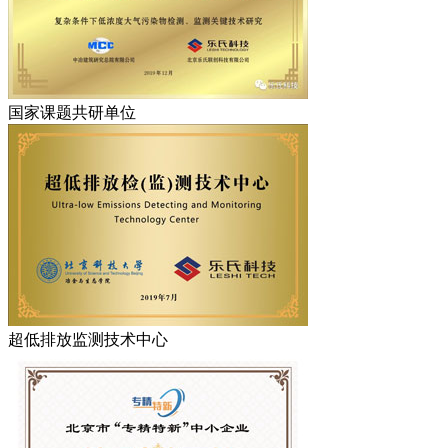
国家课题共研单位
超低排放监测技术中心