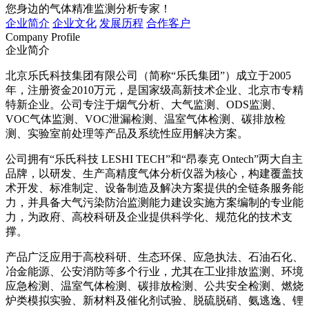
您身边的气体精准监测分析专家！
企业简介
企业文化
发展历程
合作客户
Company Profile
企业简介
北京乐氏科技集团有限公司（简称“乐氏集团”）成立于2005
年，注册资金2010万元，是国家级高新技术企业、北京市专精
特新企业。公司专注于烟气分析、大气监测、ODS监测、
VOC气体监测、VOC泄漏检测、温室气体检测、碳排放检
测、实验室前处理等产品及系统性应用解决方案。
公司拥有“乐氏科技 LESHI TECH”和“昂泰克 Ontech”两大自主
品牌，以研发、生产高精度气体分析仪器为核心，构建覆盖技
术开发、标准制定、设备制造及解决方案提供的全链条服务能
力，并具备大气污染防治监测能力建设实施方案编制的专业能
力，为政府、高校科研及企业提供科学化、规范化的技术支
撑。
产品广泛应用于高校科研、生态环保、应急执法、石油石化、
冶金能源、公安消防等多个行业，尤其在工业排放监测、环境
应急检测、温室气体检测、碳排放检测、公共安全检测、燃烧
炉类模拟实验、新材料及催化剂试验、脱硫脱硝、氨逃逸、锂