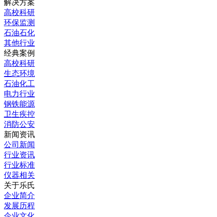
解决方案
高校科研
环保监测
石油石化
其他行业
经典案例
高校科研
生态环境
石油化工
电力行业
钢铁能源
卫生疾控
消防公安
新闻资讯
公司新闻
行业资讯
行业标准
仪器相关
关于乐氏
企业简介
发展历程
企业文化