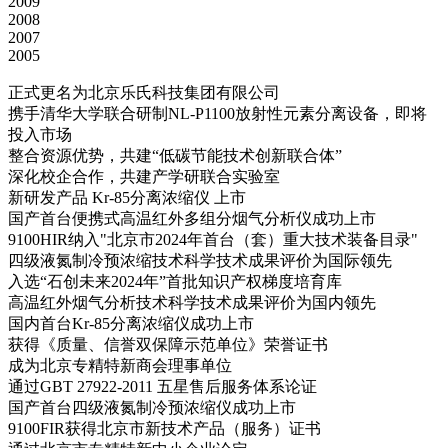
2009
2008
2007
2005
正式更名为北京乐氏科技集团有限公司
携手清华大学联合研制NL-P1100放射性元素分离设备，即将
投入市场
整合资源优势，共建“低碳节能技术创新联合体”
深化校企合作，共建产学研联合实验室
新研发产品 Kr-85分离浓缩仪 上市
国产首台便携式高温红外多组分烟气分析仪成功上市
9100HIR纳入"北京市2024年首台（套）重大技术装备目录"
四级液氮制冷预浓缩技术科学技术成果评价为国际领先
入选“石创未来2024年”首批知识产权梯度培育库
高温红外烟气分析技术科学技术成果评价为国内领先
国内首台Kr-85分离浓缩仪成功上市
获得《质量、信誉双保障示范单位》荣誉证书
成为北京专精特新商会理事单位
通过GBT 27922-2011 五星售后服务体系论证
国产首台四级液氮制冷预浓缩仪成功上市
9100FIR获得北京市新技术产品（服务）证书