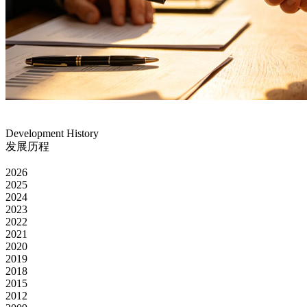
Development History
发展历程
2026
2025
2024
2023
2022
2021
2020
2019
2018
2015
2012