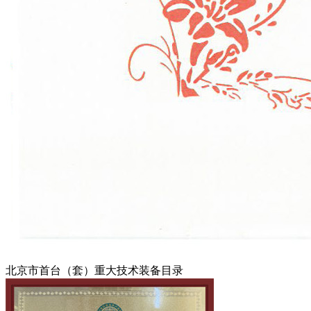
北京市首台（套）重大技术装备目录