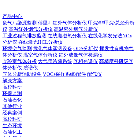
产品中心
废气污染源监测
傅里叶红外气体分析仪
甲烷/非甲烷/总烃分析
仪
高温红外烟气分析仪
高温紫外烟气分析仪
工业过程气排放监测
在线顺磁氧分析仪
在线化学发光法NOx
分析仪
在线激光HCL分析仪
环境空气监测
危化气体遥测设备
ODS分析仪
挥发性有机物⽓
体分析仪
温室⽓体分析仪
红外成像气体检漏仪
实验室气体分析
大气预浓缩系统
气相色谱仪
高精度科研级⽓
体分析仪
质谱仪
气体分析辅助设备
VOCs采样系统/配件
配气仪
解决方案
高校科研
环保监测
石油石化
其他行业
经典案例
高校科研
生态环境
石油化工