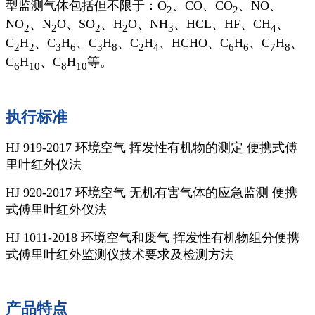
型监测气体包括但不限于：O
、CO、CO
、NO、
2
2
NO
、N
O、SO
、H
O、NH
、HCL、HF、CH
、
2
2
2
2
3
4
C
H
、C
H
、C
H
、C
H
、HCHO、C
H
、C
H
、
2
2
3
6
3
8
2
4
6
6
7
8
C
H
、C
H
等。
6
10
8
10
执行标准
HJ 919-2017 环境空气 挥发性有机物的测定 便携式傅
里叶红外仪法
HJ 920-2017 环境空气 无机有害气体的应急监测 便携
式傅里叶红外仪法
HJ 1011-2018 环境空气和废气 挥发性有机物组分便携
式傅里叶红外监测仪技术要求及检测方法
产品特点