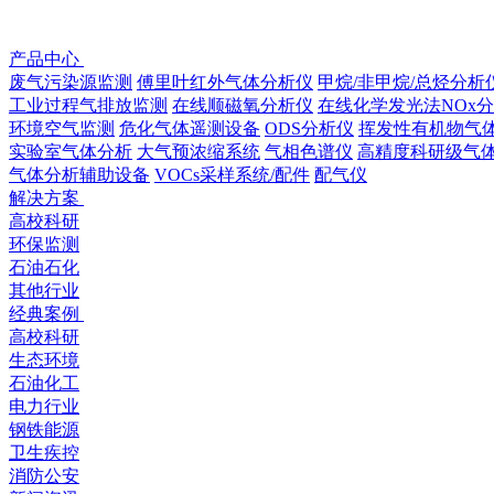
产品中心
废气污染源监测
傅里叶红外气体分析仪
甲烷/非甲烷/总烃分析
工业过程气排放监测
在线顺磁氧分析仪
在线化学发光法NOx
环境空气监测
危化气体遥测设备
ODS分析仪
挥发性有机物⽓
实验室气体分析
大气预浓缩系统
气相色谱仪
高精度科研级⽓
气体分析辅助设备
VOCs采样系统/配件
配气仪
解决方案
高校科研
环保监测
石油石化
其他行业
经典案例
高校科研
生态环境
石油化工
电力行业
钢铁能源
卫生疾控
消防公安