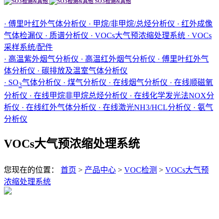
SO3检测&其他
· 傅里叶红外气体分析仪
· 甲烷/非甲烷/总烃分析仪
· 红外成像
气体检漏仪
· 质谱分析仪
· VOCs大气预浓缩处理系统
· VOCs
采样系统/配件
· 高温紫外烟气分析仪
· 高温红外烟气分析仪
· 傅里叶红外气
体分析仪
· 碳排放及温室气体分析仪
· SO
气体分析仪
· 煤气分析仪
· 在线烟气分析仪
· 在线顺磁氧
3
分析仪
· 在线甲烷非甲烷总烃分析仪
· 在线化学发光法NOX分
析仪
· 在线红外气体分析仪
· 在线激光NH3/HCL分析仪
· 氨气
分析仪
VOCs大气预浓缩处理系统
您现在的位置：
首页
>
产品中心
>
VOC检测
>
VOCs大气预
浓缩处理系统