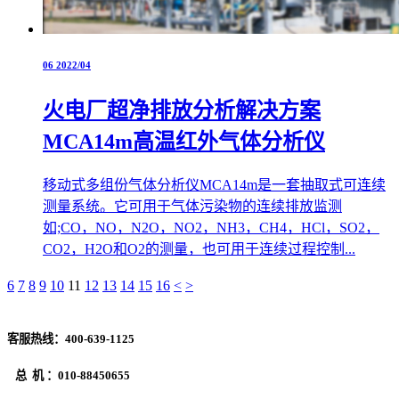
06
2022/04
火电厂超净排放分析解决方案
MCA14m高温红外气体分析仪
移动式多组份气体分析仪MCA14m是一套抽取式可连续
测量系统。它可用于气体污染物的连续排放监测
如;CO，NO，N2O，NO2，NH3，CH4，HCl，SO2，
CO2，H2O和O2的测量，也可用于连续过程控制...
6
7
8
9
10
11
12
13
14
15
16
<
>
客服热线：
400-639-1125
总 机 ：
010-88450655